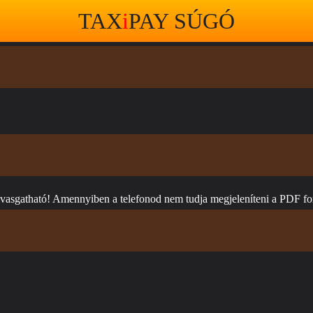
TAX
i
PAY SÚGÓ
olvasgatható! Amennyiben a telefonod nem tudja megjeleníteni a PDF fo